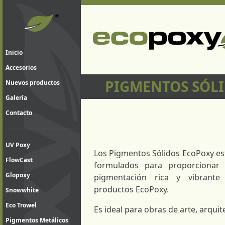
Inicio
Accesorios
PIGMENTOS SÓL
Nuevos productos
Galería
Contacto
UV Poxy
Los Pigmentos Sólidos EcoPoxy es
FlowCast
formulados para proporcionar
Glopoxy
pigmentación rica y vibrante
productos EcoPoxy.
Snowwhite
Eco Trowel
Es ideal para obras de arte, arquite
Pigmentos Metálicos