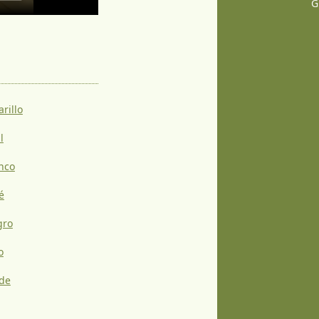
G
rillo
l
nco
é
gro
o
rde