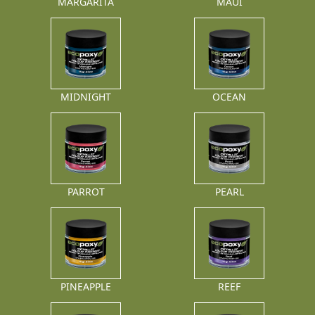
MARGARITA
MAUI
MIDNIGHT
OCEAN
PARROT
PEARL
PINEAPPLE
REEF