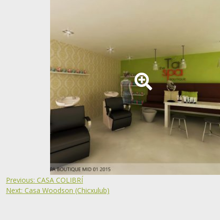
Previous:
CASA COLIBRÍ
Next:
Casa Woodson (Chicxulub)