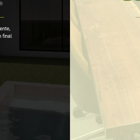
ente,
final.